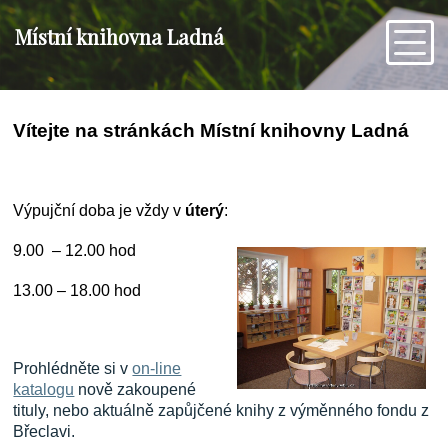
Místní knihovna Ladná
Vítejte na stránkách Místní knihovny Ladná
Výpujční doba je vždy v
ú
terý
:
9.00 – 12.00 hod
13.00 – 18.00 hod
Prohlédněte si v
on-line
katalogu
nově zakoupené
tituly, nebo aktuálně zapůjčené knihy z výměnného fondu z
Břeclavi.